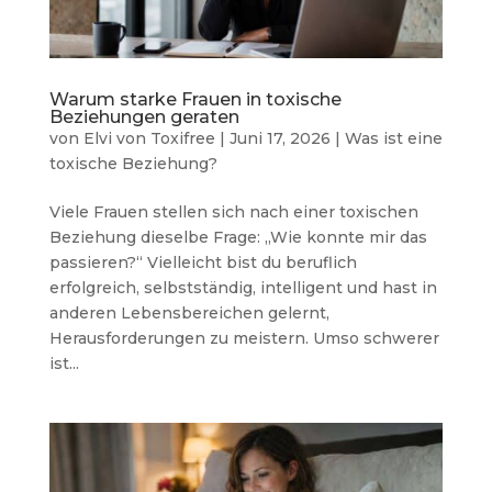
Warum starke Frauen in toxische
Beziehungen geraten
von
Elvi von Toxifree
|
Juni 17, 2026
|
Was ist eine
toxische Beziehung?
Viele Frauen stellen sich nach einer toxischen
Beziehung dieselbe Frage: „Wie konnte mir das
passieren?“ Vielleicht bist du beruflich
erfolgreich, selbstständig, intelligent und hast in
anderen Lebensbereichen gelernt,
Herausforderungen zu meistern. Umso schwerer
ist...