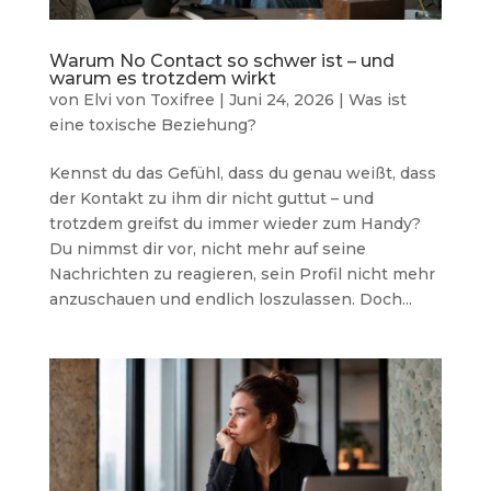
Warum No Contact so schwer ist – und
warum es trotzdem wirkt
von
Elvi von Toxifree
|
Juni 24, 2026
|
Was ist
eine toxische Beziehung?
Kennst du das Gefühl, dass du genau weißt, dass
der Kontakt zu ihm dir nicht guttut – und
trotzdem greifst du immer wieder zum Handy?
Du nimmst dir vor, nicht mehr auf seine
Nachrichten zu reagieren, sein Profil nicht mehr
anzuschauen und endlich loszulassen. Doch...