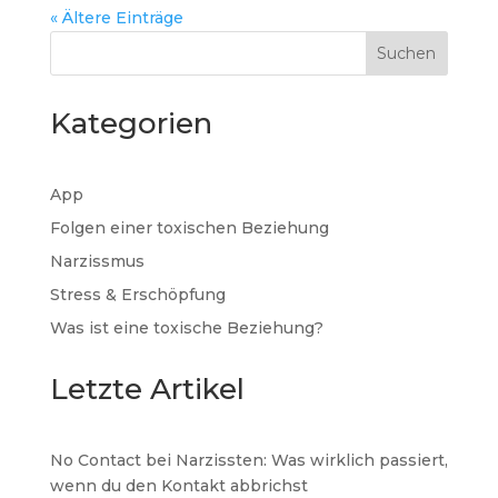
« Ältere Einträge
Suchen
Kategorien
App
Folgen einer toxischen Beziehung
Narzissmus
Stress & Erschöpfung
Was ist eine toxische Beziehung?
Letzte Artikel
No Contact bei Narzissten: Was wirklich passiert,
wenn du den Kontakt abbrichst